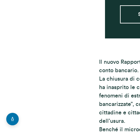
Il nuovo Rapport
conto bancario.
La chiusura di ce
ha inasprito le c
fenomeni di estr
bancarizzate”, c
cittadine e citta
dell’usura.
Benché il microc
esaminato nel Ra