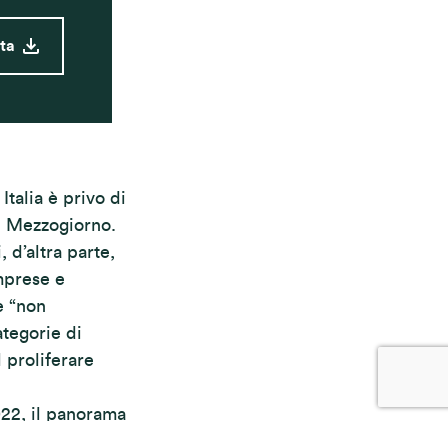
eta
Italia è privo di
l Mezzogiorno.
, d’altra parte,
imprese e
e “non
ategorie di
l proliferare
022, il panorama
ecessità di