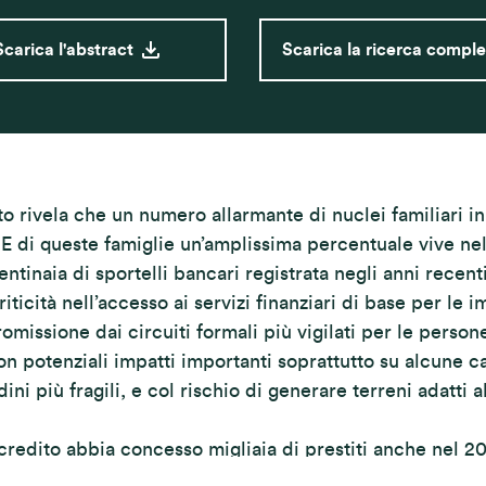
Scarica l'abstract
Scarica la ricerca compl
o rivela che un numero allarmante di nuclei familiari in 
 E di queste famiglie un’amplissima percentuale vive ne
ntinaia di sportelli bancari registrata negli anni recenti
riticità nell’accesso ai servizi finanziari di base per le 
omissione dai circuiti formali più vigilati per le person
on potenziali impatti importanti soprattutto su alcune c
dini più fragili, e col rischio di generare terreni adatti a
redito abbia concesso migliaia di prestiti anche nel 2
pporto propone molte sfide da affrontare, e indica la n