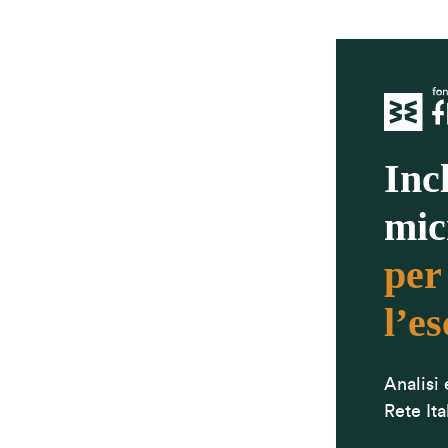
Inc
mic
per
l’es
Analisi
Rete Ita