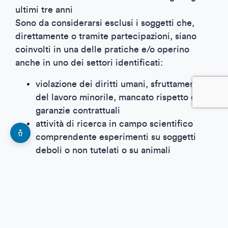
ultimi tre anni
Sono da considerarsi esclusi i soggetti che,
direttamente o tramite partecipazioni, siano
coinvolti in una delle pratiche e/o operino
anche in uno dei settori identificati:
violazione dei diritti umani, sfruttamento
del lavoro minorile, mancato rispetto delle
garanzie contrattuali
attività di ricerca in campo scientifico
comprendente esperimenti su soggetti
deboli o non tutelati o su animali
allevamenti intensivi di animali che non
rispettino i criteri previsti dagli standard
della certificazione biologica
esclusione ed emarginazione delle
minoranze o di intere categorie di