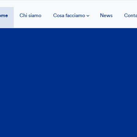
ome
Chi siamo
Cosa facciamo
News
Conta