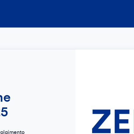
la
 in
ione