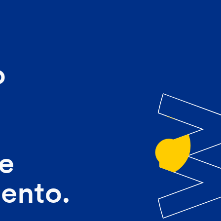
o
e
ento.