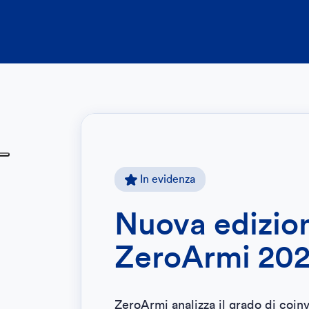
In evidenza
Rapporto sul
finanza etica
Europa. Ediz