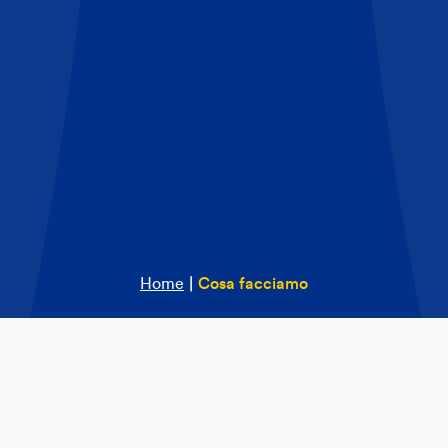
Home
|
Cosa facciamo