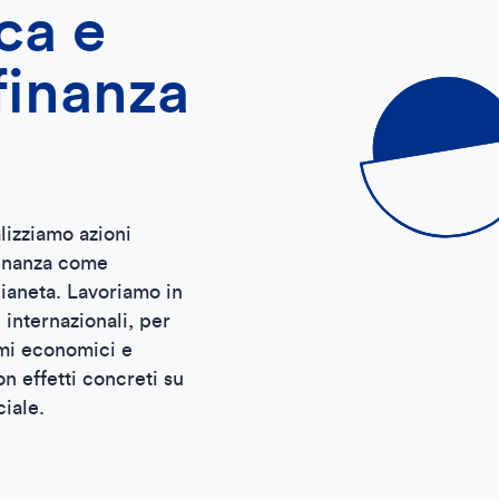
ca e
finanza
izziamo azioni
finanza come
pianeta. Lavoriamo in
e internazionali, per
smi economici e
on effetti concreti su
ciale.