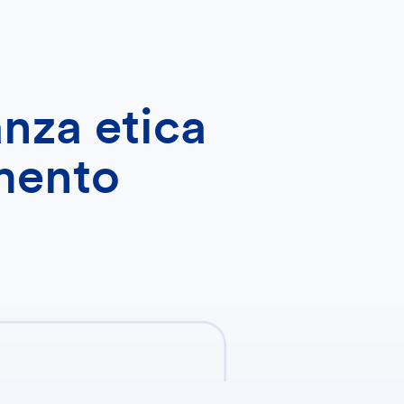
anza etica
mento