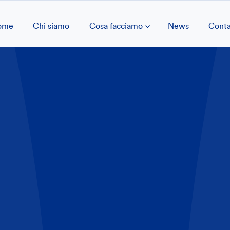
ome
Chi siamo
Cosa facciamo
News
Conta