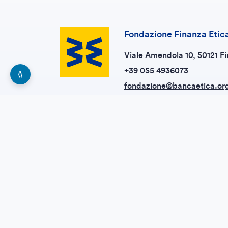
Fondazione Finanza Etic
Viale Amendola 10, 50121 Fi
+39 055 4936073
fondazione@bancaetica.or
responsabilita.etica@pec.it
Esplora la nostra rete
Banca Etica
Etica Sgr
CreSud
Fundación Finanzas Éticas
SfC - Shareholders for Change