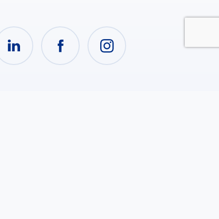
nk utili
teriale
Privacy Policy
tituzionale
Cookies policy
udia con noi
i un tirocinio con
i