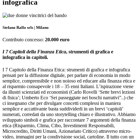
infografica
Stefano Rallo srls | Milano
Contributo concesso:
20.000 euro
I 7 Capitoli della Finanza Etica
, strumenti di grafica e
infografica in capitoli.
I 7 Capitolo della Finanza Etica: strumenti di grafica e infografica
pensati per la diffusione digitale, per parlare di economia in modo
semplice, comprensibile e non noioso ed educare alla finanza etica e
al risparmio consapevole i 18 – 35 enni Italiani. L’ispirazione viene
da illustri scienziati ed economisti (Carlo Rovelli ‘Sette brevi lezioni
di fisica’; Umberto Eco ‘Sei passeggiate nei boschi narrativi”..) che
ci insegnano che per divulgare concetti complessi in maniera
semplice e accattivante basta suddividerli in un brevi ‘capitoli’
numerati, corredati da uno storytelling chiaro e illustrativo. Abbiamo
sviluppato simboli e grafica per raccontare 7 argomenti della finanza
etica (Risparmio, Clima, Cibo, Investimenti Responsabili,
Microcredito, Diritti Umani, Azionariato Critico) attraverso micro-
video, immagini per la condivisione social, cartoline. Il tutto con un