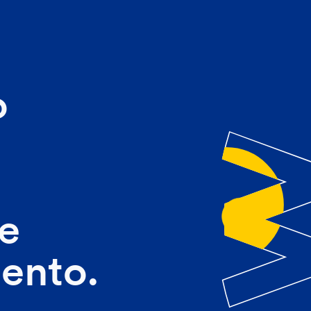
o
e
ento.