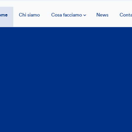
ome
Chi siamo
Cosa facciamo
News
Conta