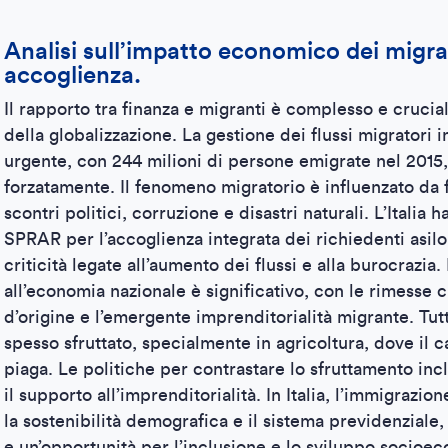
Analisi sull’impatto economico dei migrant
accoglienza.
Il rapporto tra finanza e migranti è complesso e crucial
della globalizzazione. La gestione dei flussi migratori
urgente, con 244 milioni di persone emigrate nel 2015, 
forzatamente. Il fenomeno migratorio è influenzato da 
scontri politici, corruzione e disastri naturali. L’Italia 
SPRAR per l’accoglienza integrata dei richiedenti asilo,
criticità legate all’aumento dei flussi e alla burocrazia.
all’economia nazionale è significativo, con le rimesse 
d’origine e l’emergente imprenditorialità migrante. Tutt
spesso sfruttato, specialmente in agricoltura, dove il 
piaga. Le politiche per contrastare lo sfruttamento inc
il supporto all’imprenditorialità. In Italia, l’immigrazio
la sostenibilità demografica e il sistema previdenziale
e un’opportunità per l’inclusione e lo sviluppo socioe