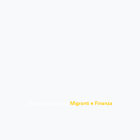
Home
|
Ricerche
|
Migranti e Finanza