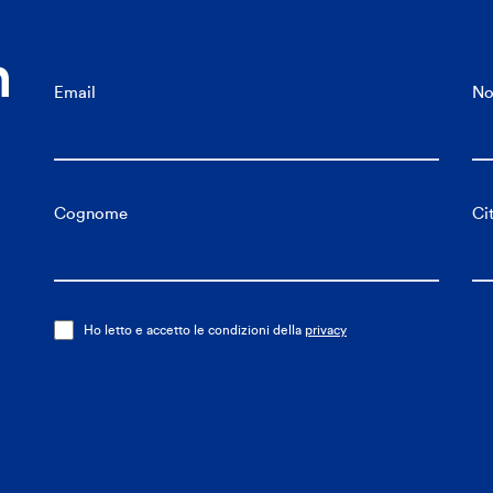
n
Email
N
Cognome
Ci
Ho letto e accetto le condizioni della
privacy