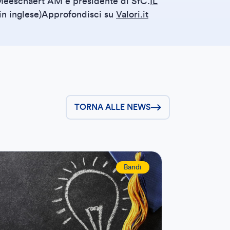
i Meeschaert AM e presidente di SfC.
IL
 in inglese)Approfondisci su
Valori.it
TORNA ALLE NEWS
Bandi