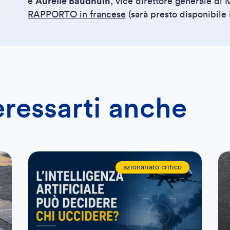
e
Aurèlie Baudhuin
, vice direttore generale d
RAPPORTO in francese
(sarà presto disponibile
eressarti anche
azionariato critico