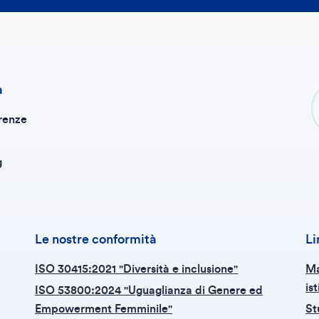
a
renze
g
Le nostre conformità
Li
ISO 30415:2021 "Diversità e inclusione"
Ma
is
ISO 53800:2024 "Uguaglianza di Genere ed
Empowerment Femminile"
St