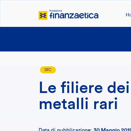
H
SfC
Le filiere dei
metalli rari
Data di pubblicazione:
30 Maggio 201