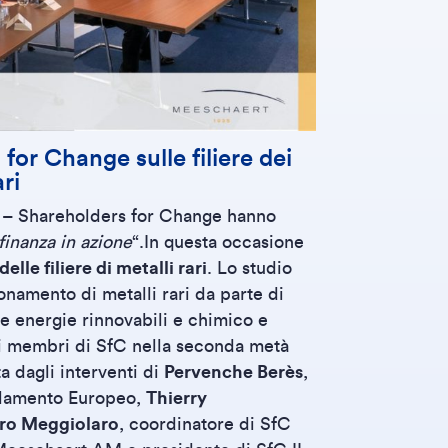
or Change sulle filiere dei
ri
– Shareholders for Change hanno
finanza in azione
“.In questa occasione
elle filiere di metalli rari
. Lo studio
onamento di metalli rari da parte di
le energie rinnovabili e chimico e
dei membri di SfC nella seconda metà
a dagli interventi di
Pervenche Berès
,
rlamento Europeo,
Thierry
ro Meggiolaro
, coordinatore di SfC