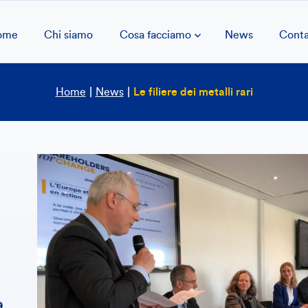
ome
Chi siamo
Cosa facciamo
News
Conta
Home
|
News
|
Le filiere dei metalli rari
9