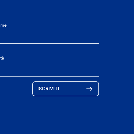
ome
ttà
ISCRIVITI