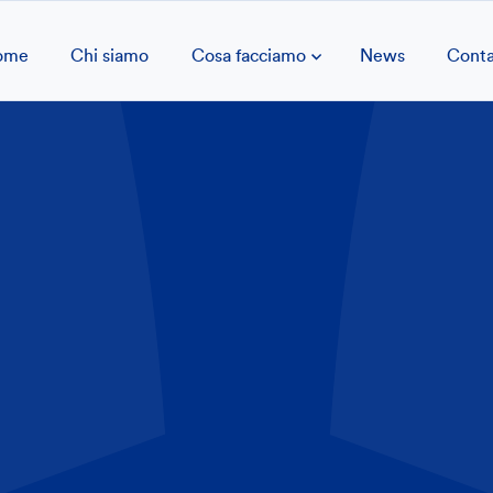
ome
Chi siamo
Cosa facciamo
News
Conta