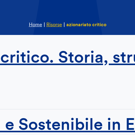
Home
|
Risorse
|
azionariato critico
critico. Storia, st
 e Sostenibile in 