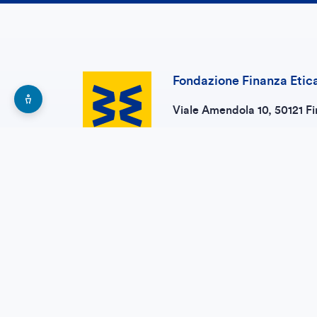
Fondazione Finanza Etic
Viale Amendola 10, 50121 Fi
+39 055 4936073
fondazione@bancaetica.or
responsabilita.etica@pec.it
Esplora la nostra rete
Banca Etica
Etica Sgr
CreSud