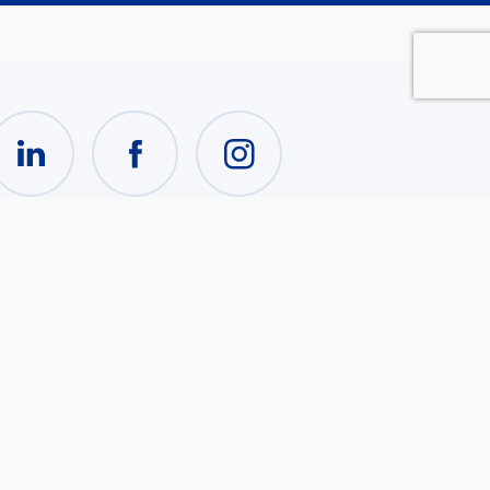
nk utili
teriale
Privacy Policy
tituzionale
Cookies policy
udia con noi