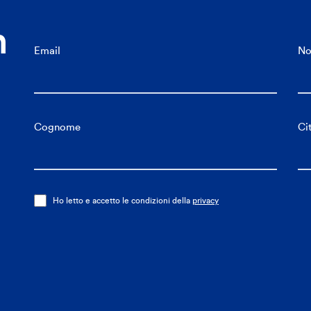
n
Email
N
Cognome
Ci
Ho letto e accetto le condizioni della
privacy