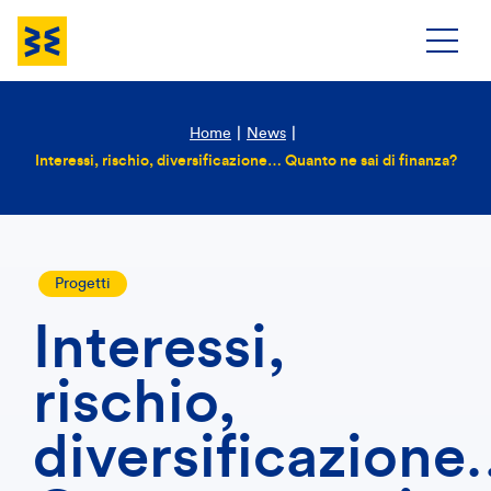
Home
|
News
|
Interessi, rischio, diversificazione… Quanto ne sai di finanza?
Progetti
Interessi,
rischio,
diversificazion