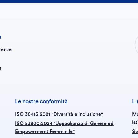
a
renze
g
Le nostre conformità
Li
ISO 30415:2021 "Diversità e inclusione"
Ma
is
ISO 53800:2024 "Uguaglianza di Genere ed
Empowerment Femminile"
St