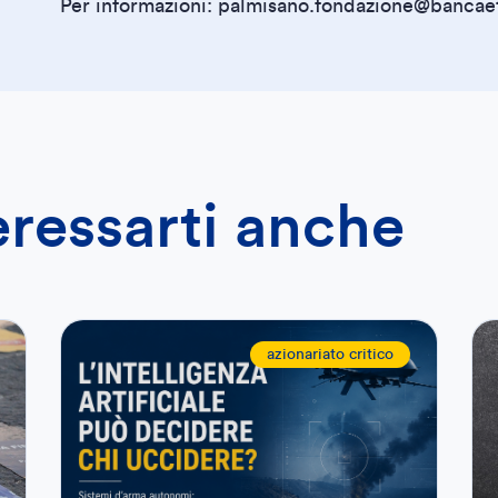
Per informazioni: palmisano.fondazione@bancae
eressarti anche
azionariato critico