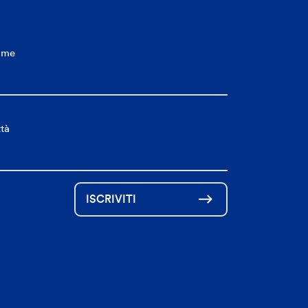
ome
ttà
ISCRIVITI