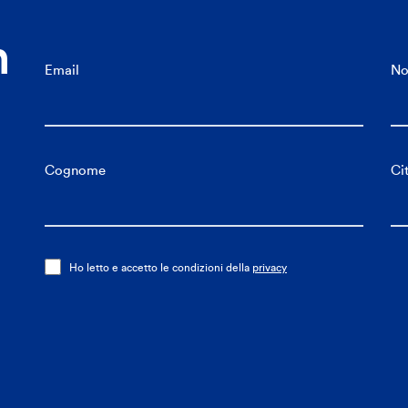
n
Email
N
Cognome
Ci
Ho letto e accetto le condizioni della
privacy