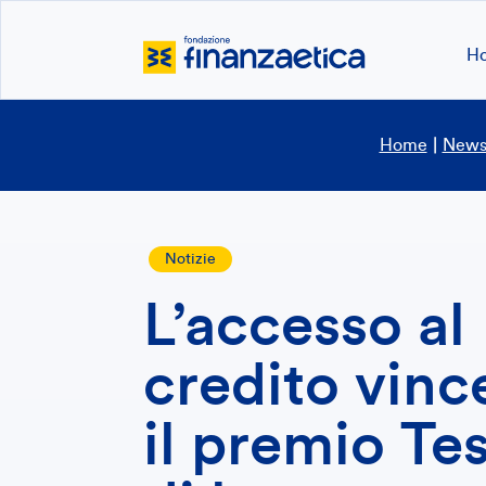
H
Home
|
New
Notizie
L’accesso al
credito vinc
il premio Tes