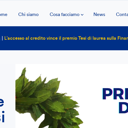
ome
Chi siamo
Cosa facciamo
News
Conta
s
|
L’accesso al credito vince il premio Tesi di laurea sulla Fin
e
i