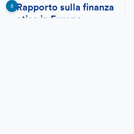
Rapporto sulla finanza
etica in Europa.
Edizione 2025
Il Rapporto analizza numeri, scelte e
impatto delle banche etiche, spiegando
cosa le distingue dalle grandi banche
tradizionali. E dimostra, dati alla mano,
che la finanza etica è possibile.
SCOPRI DI PIÙ