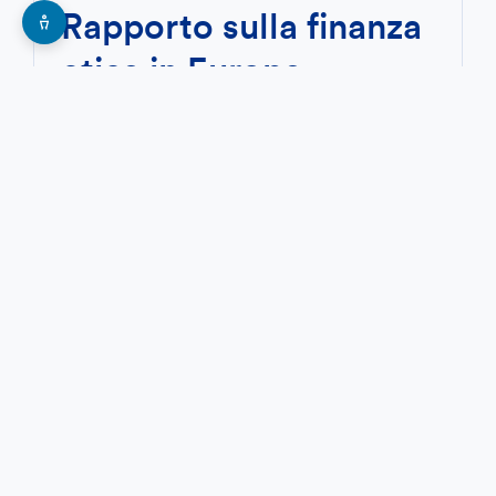
Rapporto sulla finanza
etica in Europa.
Edizione 2025
Il Rapporto analizza numeri, scelte e
impatto delle banche etiche, spiegando
cosa le distingue dalle grandi banche
tradizionali. E dimostra, dati alla mano,
che la finanza etica è possibile.
SCOPRI DI PIÙ