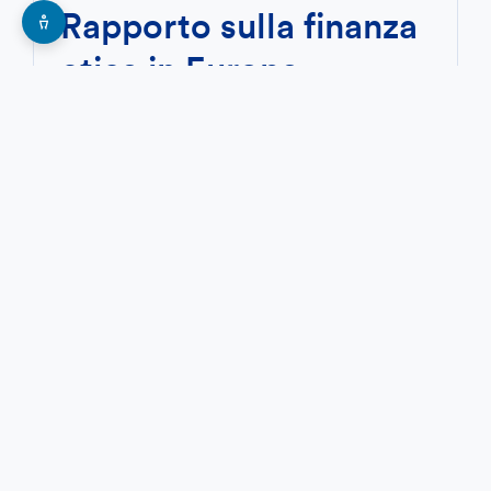
Rapporto sulla finanza
etica in Europa.
Edizione 2025
Il Rapporto analizza numeri, scelte e
impatto delle banche etiche, spiegando
cosa le distingue dalle grandi banche
tradizionali. E dimostra, dati alla mano,
che la finanza etica è possibile.
SCOPRI DI PIÙ