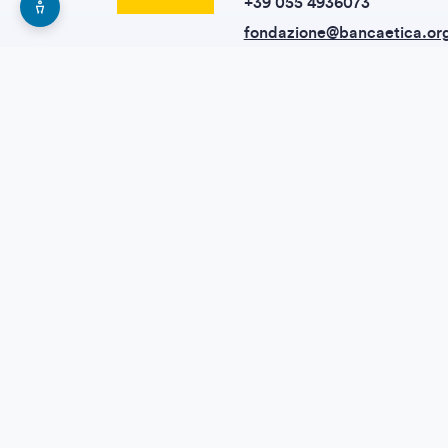
+39 055 4936073
fondazione@bancaetica.or
responsabilita.etica@pec.it
Esplora la nostra rete
Banca Etica
Etica Sgr
CreSud
Fundación Finanzas Éticas
SfC - Shareholders for Change