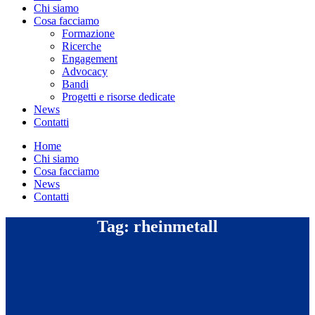
Chi siamo
Cosa facciamo
Formazione
Ricerche
Engagement
Advocacy
Bandi
Progetti e risorse dedicate
News
Contatti
Home
Chi siamo
Cosa facciamo
News
Contatti
Tag: rheinmetall