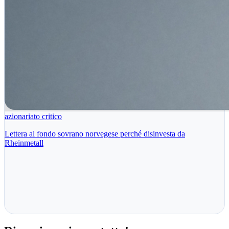
azionariato critico
Lettera al fondo sovrano norvegese perché disinvesta da
Rheinmetall