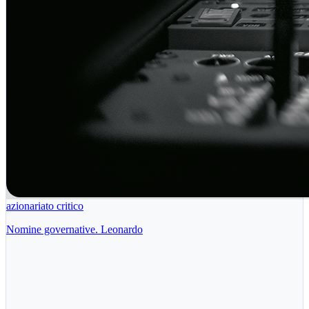
azionariato critico
Nomine governative. Leonardo