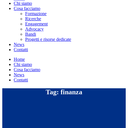
Chi siamo
Cosa facciamo
Formazione
Ricerche
Engagement
Advocacy
Bandi
Progetti e risorse dedicate
News
Contatti
Home
Chi siamo
Cosa facciamo
News
Contatti
Tag: finanza